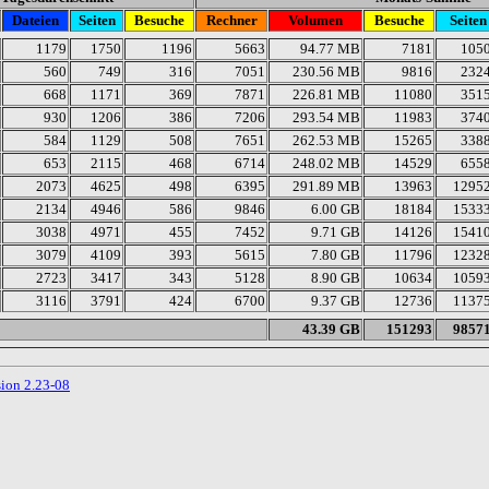
Dateien
Seiten
Besuche
Rechner
Volumen
Besuche
Seiten
1179
1750
1196
5663
94.77 MB
7181
105
560
749
316
7051
230.56 MB
9816
232
668
1171
369
7871
226.81 MB
11080
351
930
1206
386
7206
293.54 MB
11983
374
584
1129
508
7651
262.53 MB
15265
338
653
2115
468
6714
248.02 MB
14529
655
2073
4625
498
6395
291.89 MB
13963
1295
2134
4946
586
9846
6.00 GB
18184
1533
3038
4971
455
7452
9.71 GB
14126
1541
3079
4109
393
5615
7.80 GB
11796
1232
2723
3417
343
5128
8.90 GB
10634
1059
3116
3791
424
6700
9.37 GB
12736
1137
43.39 GB
151293
9857
sion 2.23-08