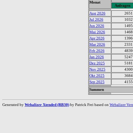
Monat
Anfragen
Aug 2026
2651
Jul 2026
1032
Jun 2026
1495
Mai 2026
1468
Apr 2026
1396
Mar 2026
2331
Feb 2026
4839
Jan 2026
5247
Dez 2025
5181
Nov 2025
4300
Okt 2025
3684
Sep 2025
4155
Summen
Generated by
Webalizer Xtended (RB30)
by Patrick Frei based on
Webalizer Ver