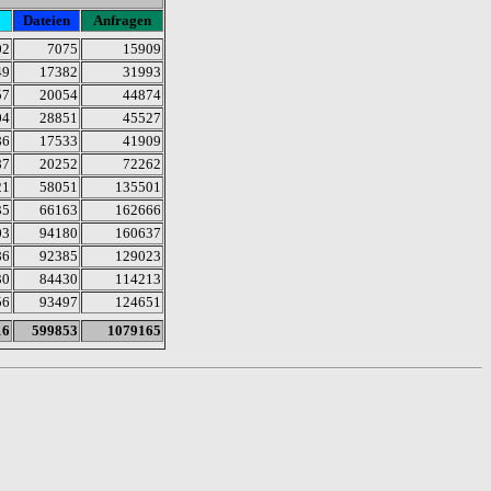
Dateien
Anfragen
02
7075
15909
49
17382
31993
57
20054
44874
04
28851
45527
86
17533
41909
87
20252
72262
21
58051
135501
35
66163
162666
03
94180
160637
86
92385
129023
30
84430
114213
56
93497
124651
16
599853
1079165